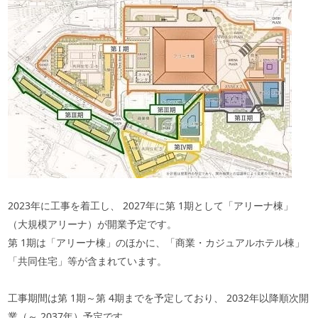
2023年に工事を着工し、
2027
年に第
1
期として「アリーナ棟」
（大規模アリーナ）が開業予定です。
第
1
期は「アリーナ棟」のほかに、「商業・カジュアルホテル棟」
「共同住宅」等が含まれています。
工事期間は第
1
期～第
4
期までを予定しており、
2032
年以降順次開
業（～
2037
年）予定です。