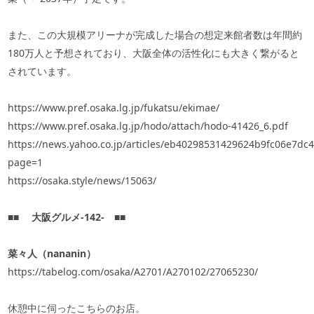
また、この大規模アリーナが完成した場合の想定来館者数は年間約
180
万人と予想されており、大阪全体の活性化にも大きく繋がると
されています。
https://www.pref.osaka.lg.jp/fukatsu/ekimae/
https://www.pref.osaka.lg.jp/hodo/attach/hodo-41426_6.pdf
https://news.yahoo.co.jp/articles/eb40298531429624b9fc06e7dc
page=1
https://osaka.style/news/15063/
■■
大阪グルメ‐
142
‐
■■
菜々人（
nananin
）
https://tabelog.com/osaka/A2701/A270102/27065230/
休憩中に伺ったこちらのお店。