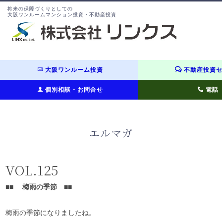
将来の保障づくりとしての
大阪ワンルームマンション投資・不動産投資
大阪ワンルーム投資
不動産投資
個別相談・お問合せ
電話
エルマガ
VOL.125
■■
梅雨の季節
■■
梅雨の季節になりましたね。