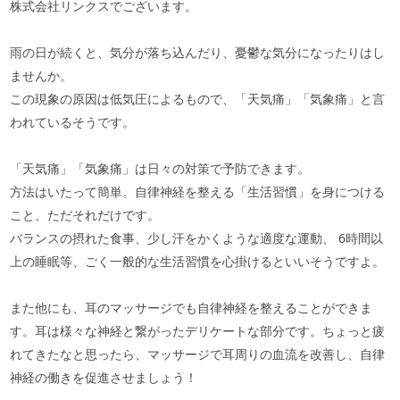
株式会社リンクスでございます。
雨の日が続くと、気分が落ち込んだり、憂鬱な気分になったりはし
ませんか。
この現象の原因は低気圧によるもので、「天気痛」「気象痛」と言
われているそうです。
「天気痛」「気象痛」は日々の対策で予防できます。
方法はいたって簡単。自律神経を整える「生活習慣」を身につける
こと、ただそれだけです。
バランスの摂れた食事、少し汗をかくような適度な運動、
6
時間以
上の睡眠等、ごく一般的な生活習慣を心掛けるといいそうですよ。
また他にも、耳のマッサージでも自律神経を整えることができま
す。耳は様々な神経と繋がったデリケートな部分です。ちょっと疲
れてきたなと思ったら、マッサージで耳周りの血流を改善し、自律
神経の働きを促進させましょう！