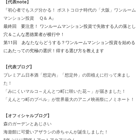
【代表
note
】
『初心者でもスグ分かる！ ポストコロナ時代の「大阪」ワンルーム
マンション投資
Q
＆
A
』
最終回 要注意！ ワンルームマンション投資で失敗する人の落とし
穴＆こんな悪徳業者が横行中！
第11回 あなたならどうする？ワンルームマンション投資を始める
にあたっての究極の選択！得する選び方を教えます
【代表ブログ】
プレミアム日本酒「想定内」「想定外」の田植えに行って来まし
た！
「みにくいマルコ～えんとつ町に咲いた花～」が届きました！
「えんとつ町のプペル」が世界最大のアニメ映画祭にノミネート！
【オフィシャルブログ】
森のガーデンとあじさい
海遊館に可愛いアザラシの赤ちゃんが誕生しました！
5年ぶりに開催！アートアクアリウム