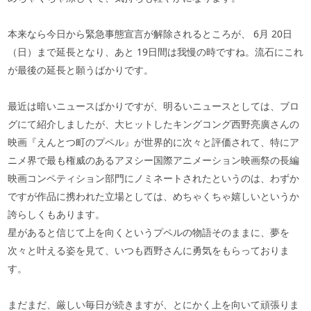
本来なら今日から緊急事態宣言が解除されるところが、
6
月
20
日
（日）まで延長となり、あと
19
日間は我慢の時ですね。流石にこれ
が最後の延長と願うばかりです。
最近は暗いニュースばかりですが、明るいニュースとしては、ブロ
グにて紹介しましたが、大ヒットしたキングコング西野亮廣さんの
映画『えんとつ町のプペル』が世界的に次々と評価されて、特にア
ニメ界で最も権威のあるアヌシー国際アニメーション映画祭の長編
映画コンペティション部門にノミネートされたというのは、わずか
ですが作品に携われた立場としては、めちゃくちゃ嬉しいというか
誇らしくもあります。
星があると信じて上を向くというプペルの物語そのままに、夢を
次々と叶える姿を見て、いつも西野さんに勇気をもらっておりま
す。
まだまだ、厳しい毎日が続きますが、とにかく上を向いて頑張りま