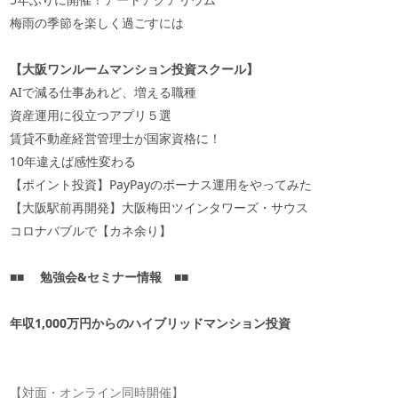
梅雨の季節を楽しく過ごすには
【大阪ワンルームマンション投資スクール】
AIで減る仕事あれど、増える職種
資産運用に役立つアプリ５選
賃貸不動産経営管理士が国家資格に！
10年違えば感性変わる
【ポイント投資】PayPayのボーナス運用をやってみた
【大阪駅前再開発】大阪梅田ツインタワーズ・サウス
コロナバブルで【カネ余り】
■■
勉強会
&
セミナー情報
■■
年収
1,000
万円からのハイブリッドマンション投資
【対面・オンライン同時開催】