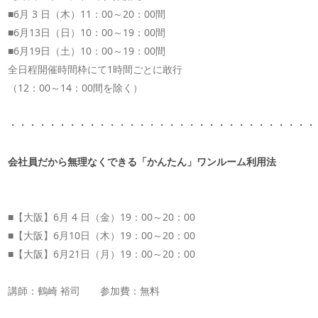
■
6
月
3
日（木）
11
：
00
～
20
：
00
間
■
6
月
13
日（日）
10
：
00
～
19
：
00
間
■
6
月
19
日（土）
10
：
00
～
19
：
00
間
全日程開催時間枠にて
1
時間ごとに敢行
（
12
：
00
～
14
：
00
間を除く）
・・・・・・・・・・・・・・・・・・・・・・・・・・・・・・・
会社員だから無理なくできる「かんたん」ワンルーム利用法
■【大阪】
6
月
4
日（金）
19
：
00
～
20
：
00
■【大阪】
6
月
10
日（木）
19
：
00
～
20
：
00
■【大阪】
6
月
21
日（月）
19
：
00
～
20
：
00
講師：鶴崎
裕司 参加費：無料