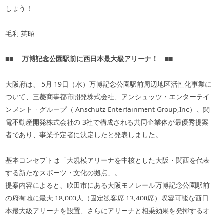
しょう！！
毛利 英昭
■■
万博記念公園駅前に西日本最大級アリーナ！
■■
大阪府は、
5
月
19
日（水）万博記念公園駅前周辺地区活性化事業に
ついて、三菱商事都市開発株式会社、アンシュッツ・エンターテイ
ンメント・グループ（
Anschutz Entertainment Group,Inc
）、関
電不動産開発株式会社の
3
社で構成される共同企業体が最優秀提案
者であり、事業予定者に決定したと発表しました。
基本コンセプトは「大規模アリーナを中核とした大阪・関西を代表
する新たなスポーツ・文化の拠点」。
提案内容によると、吹田市にある大阪モノレール万博記念公園駅前
の府有地に最大
18,000
人（固定観客席
13,400
席）収容可能な西日
本最大級アリーナを設置、さらにアリーナと相乗効果を発揮するオ