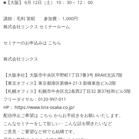
■【大阪】
6
月
12
日（土）
10
：
30
～
12
：
00
講師：毛利 英昭 参加費：
1,000
円
株式会社リンクス セミナールーム
セミナーのお申込みは
こちら
株式会社リンクス
【大阪本社】大阪市中央区平野町1丁目7番3号 BRAVI北浜7階
【東京オフィス】東京都港区新橋4-21-3 新橋東急ビル2階
【札幌オフィス】札幌市中央区北2条西2丁目32 第37桂和ビル5階
フリーダイヤル：0120-997-011
HP： https://www.linx-osaka.co.jp/
配信停止ご希望は こちら からお手続きをお願いいたします。
こんなセミナーをして欲しい・こんな話を聞きたいなど
ご意見・ご要望など何でも結構です。