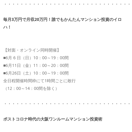
・・・・・・・・・・・・・・・・・・・・・・・・・・・・・・・
毎月
3
万円で月収
20
万円！誰でもかんたんマンション投資のイロ
ハ！
【対面・オンライン同時開催】
■
6
月
6
日（日）
10
：
00
～
19
：
00
間
■
6
月
11
日（金）
11
：
00
～
20
：
00
間
■
6
月
26
日（土）
10
：
00
～
19
：
00
間
全日程開催時間枠にて
1
時間ごとに敢行
（
12
：
00
～
14
：
00
間を除く）
・・・・・・・・・・・・・・・・・・・・・・・・・・・・・・・
ポストコロナ時代の大阪ワンルームマンション投資術