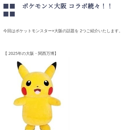
■■
ポケモン×大阪 コラボ続々！！
■■
今回はポケットモンスター×大阪の話題を
2
つご紹介いたします。
【
2025
年の大阪・関西万博】