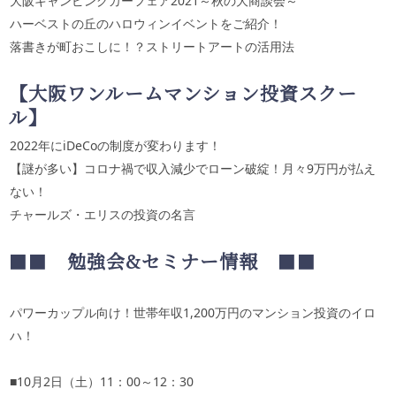
大阪キャンピングカーフェア2021～秋の大商談会～
ハーベストの丘のハロウィンイベントをご紹介！
落書きが町おこしに！？ストリートアートの活用法
【大阪ワンルームマンション投資スクー
ル】
2022年にiDeCoの制度が変わります！
【謎が多い】コロナ禍で収入減少でローン破綻！月々9万円が払え
ない！
チャールズ・エリスの投資の名言
■■
勉強会
&
セミナー情報
■■
パワーカップル向け！世帯年収1,200万円のマンション投資のイロ
ハ！
■
10
月
2
日（土）
11
：
00
～
12
：
30