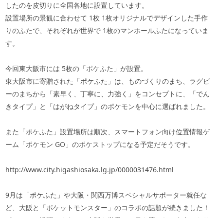
したのを皮切りに全国各地に設置しています。
設置場所の景観に合わせて
1
枚
1
枚オリジナルでデザインした手作
りのふたで、それぞれが世界で
1
枚のマンホールふたになっていま
す。
今回東大阪市には
5
枚の「ポケふた」が設置。
東大阪市に寄贈された「ポケふた」は、ものづくりのまち、ラグビ
ーのまちから「素早く、丁寧に、力強く」をコンセプトに、「でん
きタイプ」と「はがねタイプ」のポケモンを中心に選ばれました。
また「ポケふた」設置場所は順次、スマートフォン向け位置情報ゲ
ーム「ポケモン
GO
」のポケストップになる予定だそうです。
http://www.city.higashiosaka.lg.jp/0000031476.html
9月は「ポケふた」や大阪・関西万博スペシャルサポーター就任な
ど、大阪と「ポケットモンスター」のコラボの話題が続きました！