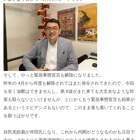
そして、やっと緊急事態宣言も解除になりました。
昨年の
4
月から何度も解除されてはまた発令されてきたので、今回
も全く油断はできませんし、第
6
波がまた来ても大丈夫なような対
策も取らないといけませんが、とにかくもう緊急事態宣言も効果が
あるというエビデンスもないので、このまま落ち着いてくれること
を願うばかりです。
自民党総裁が岸田氏になり、これから内閣がどうなるのかも注目で
すが、それよりも景気浮揚策にどのような政策をされるのかも要チ