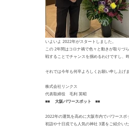
いよいよ
2022
年がスタートしました。
この
2
年間はコロナ禍で色々と動きが取りづ
戦することでチャンスを掴めるわけですし、
それでは今年も何卒よろしくお願い申し上げ
株式会社リンクス
代表取締役 毛利 英昭
■■
大阪パワースポット
■■
2022年の運気を高めに大阪市内でパワース
初詣や十日戎でも人気の神社
3
選をご紹介い