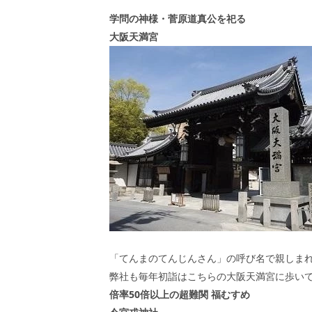
学問の神様・菅原道真公を祀る
大阪天満宮
「てんまのてんじんさん」の呼び名で親しま
弊社も毎年初詣はこちらの大阪天満宮に歩い
倍率
50
倍以上の超難関
福むすめ