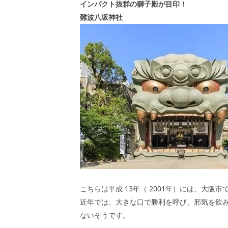
インパクト抜群の獅子殿が目印！
難波八坂神社
こちらは平成
13
年（
2001
年）には、大阪市
近年では、大きな口で勝利を呼び、邪気を飲
ないそうです。