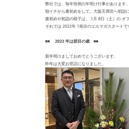
弊社では、毎年恒例の年明け行事があります
朝イチから書初めをして、大阪天満宮へ初詣
書初めや初詣の様子は、
1
月
8
日（土）の
オ
それでは
2022
年
1
発目のエルマガスタートで
■■
2022
年は節目の歳
■■
新年明けましておめでとうございます。
昨年は大変お世話になりました。