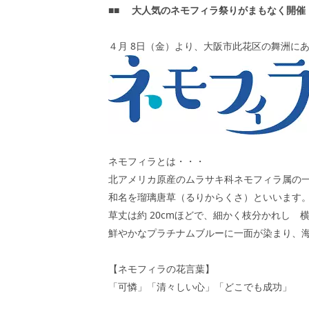
■■
大人気のネモフィラ祭りがまもなく開催
４月
8
日（金）より、大阪市此花区の舞洲に
ネモフィラとは・・・
北アメリカ原産のムラサキ科ネモフィラ属の
和名を瑠璃唐草（るりからくさ）といいます
草丈は約
20cm
ほどで、細かく枝分かれし 
鮮やかなプラチナムブルーに一面が染まり、
【ネモフィラの花言葉】
「可憐」「清々しい心」「どこでも成功」