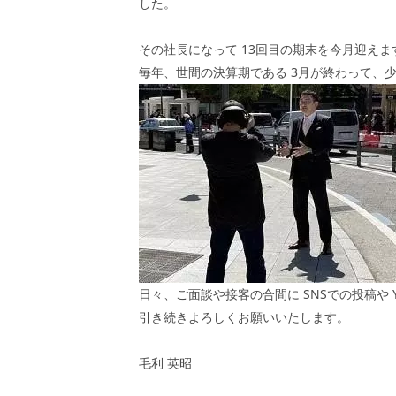
した。
その社長になって
13
回目の期末を今月迎えま
毎年、世間の決算期である
3
月が終わって、
日々、ご面談や接客の合間に
SNS
での投稿や
引き続きよろしくお願いいたします。
毛利 英昭