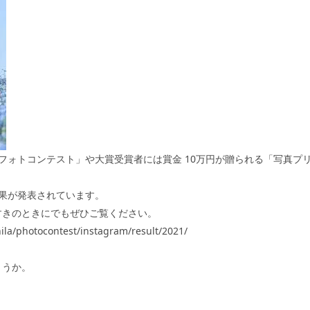
フォトコンテスト」や大賞受賞者には賞金
10
万円が贈られる「写真プ
果が発表されています。
すきのときにでもぜひご覧ください。
la/photocontest/instagram/result/2021/
ょうか。
）