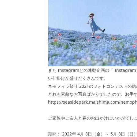
また
Instagram
との連動企画の「
Instagram
い仕掛けが盛りだくさんです。
ネモフィラ祭り
2021
のフォトコンテストの結
どれも素敵なお写真ばかりでしたので、お手
https://seasidepark.maishima.com/nemophi
ご家族やご友人と春のお出かけにいかがでし
期間：
2022
年
4
月
8
日（金）～
5
月
8
日（日