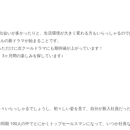
の出会いが多かったりと、生活環境が大きく変わる方もいらっしゃるので
ールの新ドラマが始まることです。
っただけに次クールドラマにも期待値が上がっています！
、
3
ヶ月間の楽しみを探しています♪
多々いらっしゃるでしょうし、初々しい姿を見て、自分が新入社員だっ
時同期
100
人の中でとにかくトップセールスマンになって、いつか社長