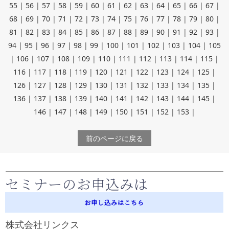
55
|
56
|
57
|
58
|
59
|
60
|
61
|
62
|
63
|
64
|
65
|
66
|
67
|
68
|
69
|
70
|
71
|
72
|
73
|
74
|
75
|
76
|
77
|
78
|
79
|
80
|
81
|
82
|
83
|
84
|
85
|
86
|
87
|
88
|
89
|
90
|
91
|
92
|
93
|
94
|
95
|
96
|
97
|
98
|
99
|
100
|
101
|
102
|
103
|
104
|
105
|
106
|
107
|
108
|
109
|
110
|
111
|
112
|
113
|
114
|
115
|
116
|
117
|
118
|
119
|
120
|
121
|
122
|
123
|
124
|
125
|
126
|
127
|
128
|
129
|
130
|
131
|
132
|
133
|
134
|
135
|
136
|
137
|
138
|
139
|
140
|
141
|
142
|
143
|
144
|
145
|
146
|
147
|
148
|
149
|
150
|
151
|
152
|
153
|
前のページに戻る
セミナーのお申込みは
お申し込みはこちら
株式会社リンクス