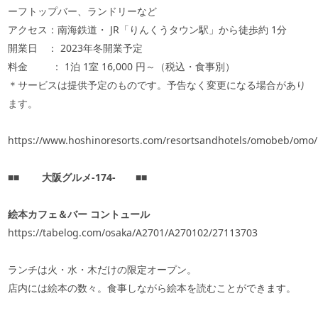
ーフトップバー、ランドリーなど
アクセス：南海鉄道・
JR
「りんくうタウン駅」から徒歩約
1
分
開業日 ：
2023
年冬開業予定
料金
：
1
泊
1
室
16,000
円～（税込・食事別）
＊サービスは提供予定のものです。予告なく変更になる場合があり
ます。
https://www.hoshinoresorts.com/resortsandhotels/omobeb/omo/k
■■
大阪グルメ‐
174
‐
■■
絵本カフェ＆バー コントュール
https://tabelog.com/osaka/A2701/A270102/27113703
ランチは火・水・木だけの限定オープン。
店内には絵本の数々。食事しながら絵本を読むことができます。