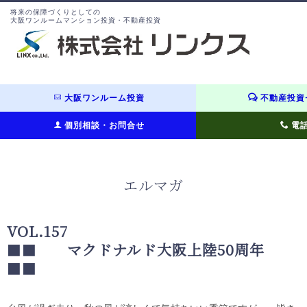
将来の保障づくりとしての
大阪ワンルームマンション投資・不動産投資
大阪ワンルーム投資
不動産投資
個別相談・お問合せ
電
エルマガ
VOL.157
■■
マクドナルド大阪上陸
50
周年
■■