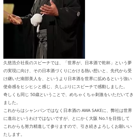
久慈浩介社長のスピーチでは、「世界が、日本酒で乾杯」という夢
の実現に向け、その日本酒づくりにかける熱い想いと、先代から受
け継いだ南部美人を、というより日本酒を世界に拡めるという強い
使命感をヒシヒシと感じ、久しぶりにスピーチで感動しました。
奇しくも同じ
50
歳ということで、めちゃくちゃ刺激をいただいてき
ました。
これからはシャンパンではなく日本酒の
AWA SAKE
に、弊社は世界
に進出というわけではないですが、とにかく大阪
No.1
を目指して
これからも努力精進して参りますので、引き続きよろしくお願いい
たします。