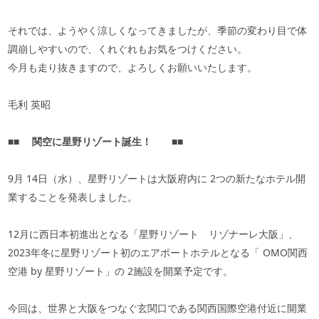
それでは、ようやく涼しくなってきましたが、季節の変わり目で体
調崩しやすいので、くれぐれもお気をつけください。
今月も走り抜きますので、よろしくお願いいたします。
毛利 英昭
■■
関空に星野リゾート誕生！
■■
9月
14
日（水）、星野リゾートは大阪府内に
2
つの新たなホテル開
業することを発表しました。
12月に西日本初進出となる「星野リゾート リゾナーレ大阪」、
2023
年冬に星野リゾート初のエアポートホテルとなる「
OMO
関西
空港
by
星野リゾート」の
2
施設を開業予定です。
今回は、世界と大阪をつなぐ玄関口である関西国際空港付近に開業