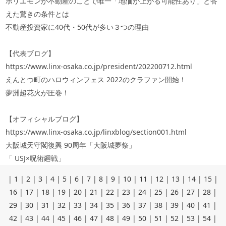
ホリエモンが不動産のことで唯一「地価が上がる可能性あり」と答
えた驚きの条件とは
不動産投資家に40代・50代が多い３つの理由
【代表ブログ】
https://www.linx-osaka.co.jp/president/202200712.html
えんとつ町のハロウィンフェス
2022
のクラファン開始！
夢洲超花火が圧巻！
【オフィシャルブログ】
https://www.linx-osaka.co.jp/linxblog/section001.html
大阪城天守閣復興
90
周年「大阪城夢祭」
「
USJ
×呪術廻戦」
|
1
|
2
|
3
|
4
|
5
|
6
|
7
|
8
|
9
|
10
|
11
|
12
|
13
|
14
|
15
|
16
|
17
|
18
|
19
|
20
|
21
|
22
|
23
|
24
|
25
|
26
|
27
|
28
|
29
|
30
|
31
|
32
|
33
|
34
|
35
|
36
|
37
|
38
|
39
|
40
|
41
|
42
|
43
|
44
|
45
|
46
|
47
|
48
|
49
|
50
|
51
|
52
|
53
|
54
|