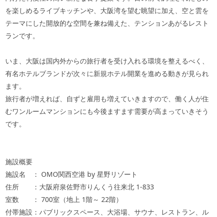
を楽しめるライブキッチンや、大阪湾を望む眺望に加え、空と雲を
テーマにした開放的な空間を兼ね備えた、テンションあがるレスト
ランです。
いま、大阪は国内外からの旅行者を受け入れる環境を整えるべく、
有名ホテルブランドが次々に新規ホテル開業を進める動きが見られ
ます。
旅行者が増えれば、自ずと雇用も増えていきますので、働く人が住
むワンルームマンションにも今後ますます需要が高まっていきそう
です。
施設概要
施設名 ：
OMO
関西空港
by
星野リゾート
住所 ：大阪府泉佐野市りんくう往来北
1-833
室数 ：
700
室（地上
1
階～
22
階）
付帯施設：パブリックスペース、大浴場、サウナ、レストラン、ル