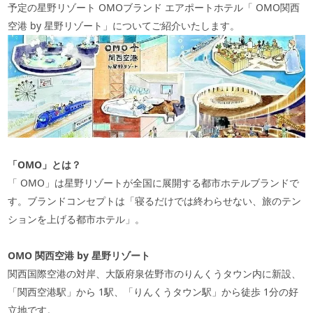
予定の星野リゾート
OMO
ブランド エアポートホテル「
OMO
関西
空港
by
星野リゾート」についてご紹介いたします。
「
OMO
」とは？
「
OMO
」は星野リゾートが全国に展開する都市ホテルブランドで
す。ブランドコンセプトは「寝るだけでは終わらせない、旅のテン
ションを上げる都市ホテル」。
OMO
関西空港
by
星野リゾート
関西国際空港の対岸、大阪府泉佐野市のりんくうタウン内に新設、
「関西空港駅」から
1
駅、「りんくうタウン駅」から徒歩
1
分の好
立地です。