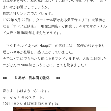
台風が過ぎ去り、秋の風が涼しくて気持ちいい季節ですが、、皆さ
まいかがお過ごしでしょうか。
株式会社リンクスでございます。
1972年
9
月
22
日に、ターミナル駅がある天王寺エリアに大阪初と
なる「アベノ近鉄店」（現在は閉店）が開業し、今年でマクドナル
ド大阪上陸
50
周年を迎えたそうです。
「マクドナルド あべの
Hoop
店」の店頭には、
50
年の歴史を振り
返るパネルが登場し、盛り上がっていました。
今ではどこにでも当たり前にあるマクドナルドが、大阪に上陸した
のがほんの
50
年前ということに、とても驚きました！
■■
世界が、日本酒で乾杯
■■
皆さま、おはようございます。
今日から
10
月のスタート。
10月
1
日といえば日本酒の日ですね。