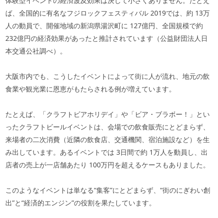
体験型イベントの経済波及効果は決して小さくありません。たとえ
ば、全国的に有名なフジロックフェスティバル
2019
では、約
13
万
人の動員で、開催地域の新潟県湯沢町に
127
億円、全国規模で約
232
億円の経済効果があったと推計されています（公益財団法人日
本交通公社調べ）。
大阪市内でも、こうしたイベントによって街に人が流れ、地元の飲
食業や観光業に恩恵がもたらされる例が増えています。
たとえば、「クラフトビアホリデイ」や「ビア・ブラボー！」とい
ったクラフトビールイベントは、会場での飲食販売にとどまらず、
来場者の二次消費（近隣の飲食店、交通機関、宿泊施設など）を生
み出しています。あるイベントでは
3
日間で約
1
万人を動員し、出
店者の売上が一店舗あたり
100
万円を超えるケースもありました。
このようなイベントは単なる“集客”にとどまらず、“街のにぎわい創
出”と“経済的エンジン”の役割を果たしています。