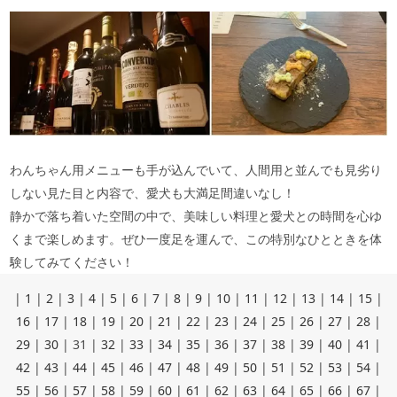
わんちゃん用メニューも手が込んでいて、人間用と並んでも見劣り
しない見た目と内容で、愛犬も大満足間違いなし！
静かで落ち着いた空間の中で、美味しい料理と愛犬との時間を心ゆ
くまで楽しめます。ぜひ一度足を運んで、この特別なひとときを体
験してみてください！
|
1
|
2
|
3
|
4
|
5
|
6
|
7
|
8
|
9
|
10
|
11
|
12
|
13
|
14
|
15
|
16
|
17
|
18
|
19
|
20
|
21
|
22
|
23
|
24
|
25
|
26
|
27
|
28
|
29
|
30
|
31
|
32
|
33
|
34
|
35
|
36
|
37
|
38
|
39
|
40
|
41
|
42
|
43
|
44
|
45
|
46
|
47
|
48
|
49
|
50
|
51
|
52
|
53
|
54
|
55
|
56
|
57
|
58
|
59
|
60
|
61
|
62
|
63
|
64
|
65
|
66
|
67
|