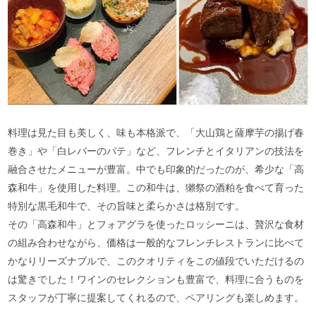
料理は見た目も美しく、味も本格派で、「大山鶏と薩摩芋の揚げ春
巻き」や「白レバーのパテ」など、フレンチとイタリアンの技法を
融合させたメニューが豊富。中でも印象的だったのが、希少な「高
森和牛」を使用した料理。この和牛は、獺祭の酒粕を食べて育った
特別な黒毛和牛で、その旨味と柔らかさは格別です。
その「高森和牛」とフォアグラを使ったロッシーニは、贅沢な食材
の組み合わせながら、価格は一般的なフレンチレストランに比べて
かなりリーズナブルで、このクオリティをこの値段でいただけるの
は驚きでした！ワインのセレクションも豊富で、料理に合うものを
スタッフが丁寧に提案してくれるので、ペアリングも楽しめます。