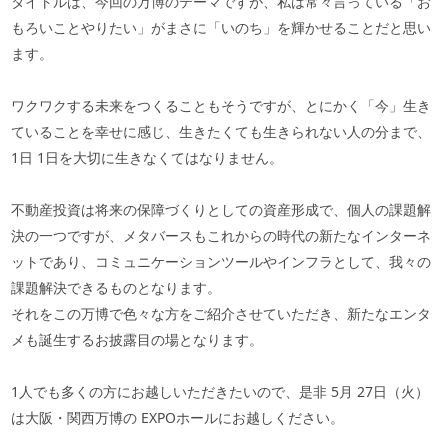
タイトルは、今回の万博のテーマですが、私は常々言っている「お
もろいことやりたい」がまさに「いのち」を輝かせることだと思い
ます。
ワクワクする未来をつくることもそうですが、とにかく「今」生き
ていることを幸せに感じ、生きたくても生きられない人の分まで、
1
日
1
日を大切に生きなくてはなりません。
不動産投資は将来の保障づくりとしての資産形成で、個人の課題解
決の一つですが、メタバースもこれからの時代の新たなインターネ
ットであり、コミュニケーションツールやインフラとして、我々の
課題解決できるものとなります。
それをこの万博で色々な方をご紹介させていただき、新たなエンタ
メも誕生するお披露目の場となります。
1
人でも多くの方にお越しいただきたいので、是非
5
月
27
日（火）
は大阪・関西万博の
EXPO
ホールにお越しください。