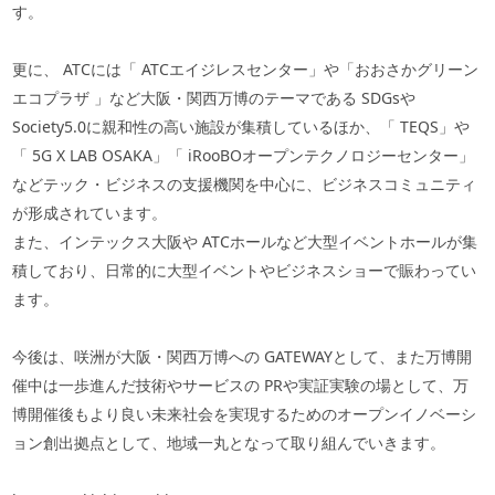
す。
更に、
ATC
には「
ATC
エイジレスセンター」や「おおさかグリーン
エコプラザ 」など大阪・関西万博のテーマである
SDGs
や
Society5.0
に親和性の高い施設が集積しているほか、「
TEQS
」や
「
5G X LAB OSAKA
」「
iRooBO
オープンテクノロジーセンター」
などテック・ビジネスの支援機関を中心に、ビジネスコミュニティ
が形成されています。
また、インテックス大阪や
ATC
ホールなど大型イベントホールが集
積しており、日常的に大型イベントやビジネスショーで賑わってい
ます。
今後は、咲洲が大阪・関西万博への
GATEWAY
として、また万博開
催中は一歩進んだ技術やサービスの
PR
や実証実験の場として、万
博開催後もより良い未来社会を実現するためのオープンイノベーシ
ョン創出拠点として、地域一丸となって取り組んでいきます。