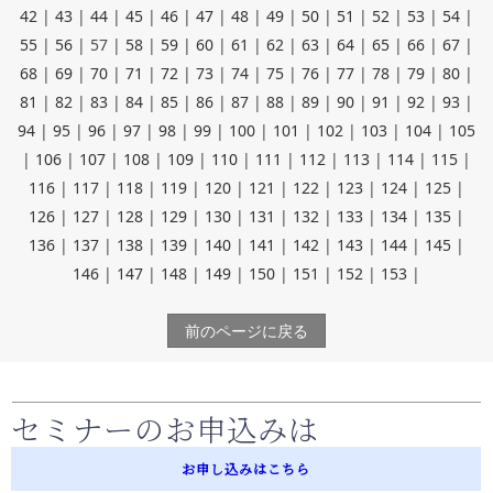
42
|
43
|
44
|
45
|
46
|
47
|
48
|
49
|
50
|
51
|
52
|
53
|
54
|
55
|
56
|
57
|
58
|
59
|
60
|
61
|
62
|
63
|
64
|
65
|
66
|
67
|
68
|
69
|
70
|
71
|
72
|
73
|
74
|
75
|
76
|
77
|
78
|
79
|
80
|
81
|
82
|
83
|
84
|
85
|
86
|
87
|
88
|
89
|
90
|
91
|
92
|
93
|
94
|
95
|
96
|
97
|
98
|
99
|
100
|
101
|
102
|
103
|
104
|
105
|
106
|
107
|
108
|
109
|
110
|
111
|
112
|
113
|
114
|
115
|
116
|
117
|
118
|
119
|
120
|
121
|
122
|
123
|
124
|
125
|
126
|
127
|
128
|
129
|
130
|
131
|
132
|
133
|
134
|
135
|
136
|
137
|
138
|
139
|
140
|
141
|
142
|
143
|
144
|
145
|
146
|
147
|
148
|
149
|
150
|
151
|
152
|
153
|
前のページに戻る
セミナーのお申込みは
お申し込みはこちら