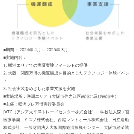
■期間：
2024
年
4
月～
2025
年
3
月
■実施内容：
1. 咲洲エリアでの実証実験フィールドの提供
2. 大阪・関西万博の機運醸成を目的としたテクノロジー体験イベン
ト
3.
社会実装をめざした事業支援を実施
■実施場所：咲洲エリア（大阪市住之江区南港北及び南港中）
■主催：咲洲プレ万博実行委員会
[ATC（アジア太平洋トレードセンター株式会社）、学校法人森ノ宮
医療学園、ミズノ株式会社、西尾レントオール株式会社、日立造船
株式会社、一般財団法人大阪国際経済振興センター、大阪市経済戦