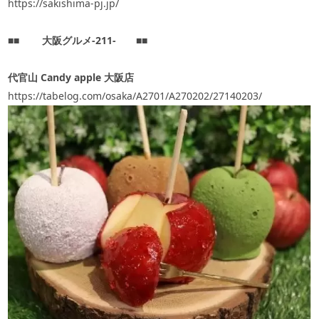
https://sakishima-pj.jp/
■■
大阪グルメ‐
211
‐
■■
代官山
Candy apple
大阪店
https://tabelog.com/osaka/A2701/A270202/27140203/