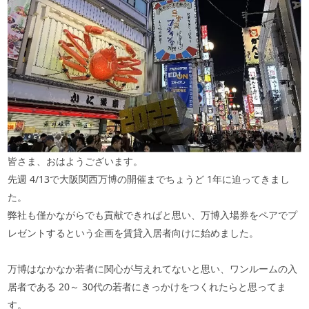
皆さま、おはようございます。
先週
4/13
で大阪関西万博の開催までちょうど
1
年に迫ってきまし
た。
弊社も僅かながらでも貢献できればと思い、万博入場券をペアでプ
レゼントするという企画を賃貸入居者向けに始めました。
万博はなかなか若者に関心が与えれてないと思い、ワンルームの入
居者である
20
～
30
代の若者にきっかけをつくれたらと思ってま
す。