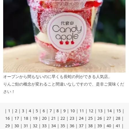
オープンから間もないのに早くも長蛇の列ができる人気店。
りんご飴の概念が変わること間違いなしですので、是非ご賞味くだ
さい！
|
1
|
2
|
3
|
4
|
5
|
6
|
7
|
8
|
9
|
10
|
11
|
12
|
13
|
14
|
15
|
16
|
17
|
18
|
19
|
20
|
21
|
22
|
23
|
24
|
25
|
26
|
27
|
28
|
29
|
30
|
31
|
32
|
33
|
34
|
35
|
36
|
37
|
38
|
39
|
40
|
41
|