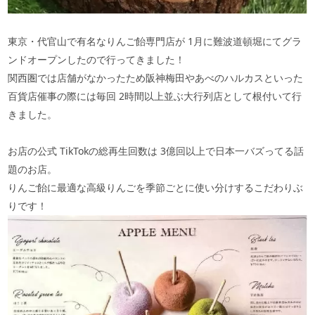
東京・代官山で有名なりんご飴専門店が
1
月に難波道頓堀にてグラ
ンドオープンしたので行ってきました！
関西圏では店舗がなかったため阪神梅田やあべのハルカスといった
百貨店催事の際には毎回
2
時間以上並ぶ大行列店として根付いて行
きました。
お店の公式
TikTok
の総再生回数は
3
億回以上で日本一バズってる話
題のお店。
りんご飴に最適な高級りんごを季節ごとに使い分けするこだわりぶ
りです！