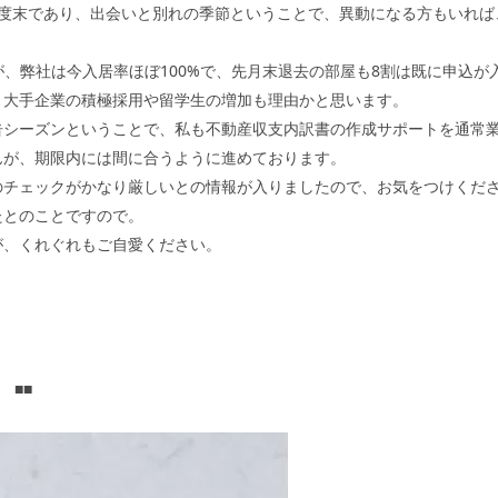
年度末であり、出会いと別れの季節ということで、異動になる方もいれば
すが、弊社は今入居率ほぼ100%で、先月末退去の部屋も8割は既に申込
、大手企業の積極採用や留学生の増加も理由かと思います。
告シーズンということで、私も不動産収支内訳書の作成サポートを通常
んが、期限内には間に合うように進めております。
のチェックがかなり厳しいとの情報が入りましたので、お気をつけくだ
たとのことですので。
が、くれぐれもご自愛ください。
 ■■