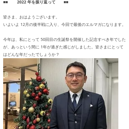
■■
2022
年を振り返って
■■
皆さま、おはようございます。
いよいよ
12
月の後半戦に入り、今回で最後のエルマガになります。
今年は、私にとって
50
回目の生誕祭を開催した記念すべき年でした
が、あっという間に
1
年が過ぎた感じがしました。皆さまにとって
はどんな年だったでしょうか？