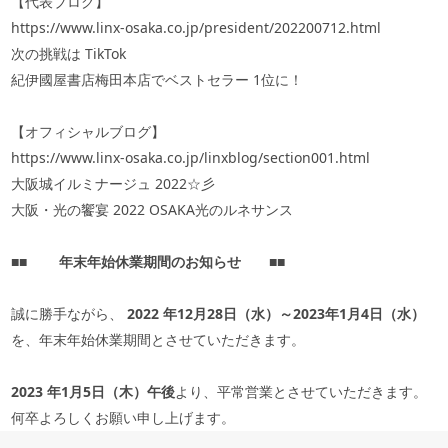
【代表ブログ】
https://www.linx-osaka.co.jp/president/202200712.html
次の挑戦は
TikTok
紀伊國屋書店梅田本店でベストセラー
1
位に！
【オフィシャルブログ】
https://www.linx-osaka.co.jp/linxblog/section001.html
大阪城イルミナージュ
2022
☆彡
大阪・光の饗宴
2022 OSAKA
光のルネサンス
■■
年末年始休業期間のお知らせ
■■
誠に勝手ながら、
2022
年
12
月
28
日（水）～
2023
年
1
月
4
日（水）
を、年末年始休業期間とさせていただきます。
2023
年
1
月
5
日（木）午後
より、平常営業とさせていただきます。
何卒よろしくお願い申し上げます。