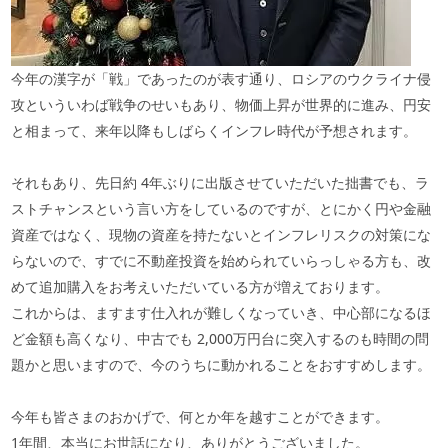
今年の漢字が「戦」であったのが表す通り、ロシアのウクライナ侵
攻といういわば戦争のせいもあり、物価上昇が世界的に進み、円安
と相まって、来年以降もしばらくインフレ時代が予想されます。
それもあり、先日約
4
年ぶりに出版させていただいた拙書でも、ラ
ストチャンスという言い方をしているのですが、とにかく円や金融
資産ではなく、現物の資産を持たないとインフレリスクの対策にな
らないので、すでに不動産投資を始められていらっしゃる方も、改
めて追加購入をお考えいただいている方が増えております。
これからは、ますます仕入れが難しくなっていき、中心部になるほ
ど金額も高くなり、中古でも
2,000
万円台に突入するのも時間の問
題かと思いますので、今のうちに動かれることをおすすめします。
今年も皆さまのおかげで、何とか年を越すことができます。
1
年間、本当にお世話になり、ありがとうございました。