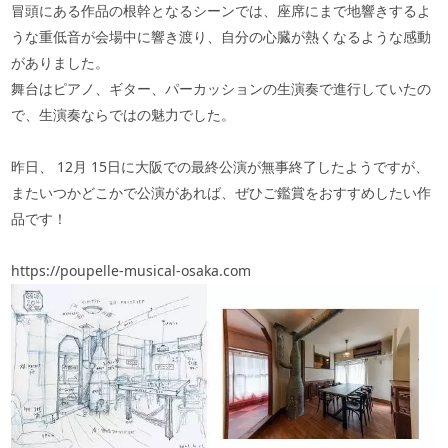
冒頭にある作品の根幹となるシーンでは、座席にまで地響きするよ
うな重低音が会場中に響き渡り、自分の心臓が熱くなるような感動
がありました。
舞台はピアノ、ギター、パーカッションの生演奏で進行していたの
で、生演奏ならではの魅力でした。
昨日、
12
月
15
日に大阪での最終公演が無事終了したようですが、
またいつかどこかで公演があれば、ぜひご鑑賞をおすすめしたい作
品です！
https://poupelle-musical-osaka.com