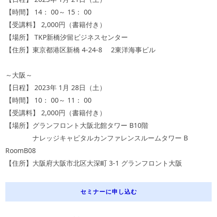
【時間】
14
：
00
～
15
：
00
【受講料】
2,000
円（書籍付き）
【場所】
TKP
新橋汐留ビジネスセンター
【住所】東京都港区新橋
4-24-8
2
東洋海事ビル
～大阪～
【日程】
2023
年
1
月
28
日（土）
【時間】
10
：
00
～
11
：
00
【受講料】
2,000
円（書籍付き）
【場所】グランフロント大阪北館タワー
B10
階
ナレッジキャピタルカンファレンスルームタワー
B
RoomB08
【住所】大阪府大阪市北区大深町
3-1
グランフロント大阪
セミナーに申し込む