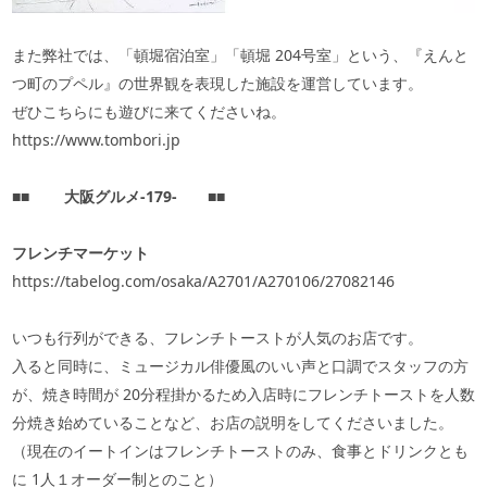
また弊社では、「頓堀宿泊室」「頓堀
204
号室」という、『えんと
つ町のプペル』の世界観を表現した施設を運営しています。
ぜひこちらにも遊びに来てくださいね。
https://www.tombori.jp
■■
大阪グルメ‐
179
‐
■■
フレンチマーケット
https://tabelog.com/osaka/A2701/A270106/27082146
いつも行列ができる、フレンチトーストが人気のお店です。
入ると同時に、ミュージカル俳優風のいい声と口調でスタッフの方
が、焼き時間が
20
分程掛かるため入店時にフレンチトーストを人数
分焼き始めていることなど、お店の説明をしてくださいました。
（現在のイートインはフレンチトーストのみ、食事とドリンクとも
に
1
人１オーダー制とのこと）