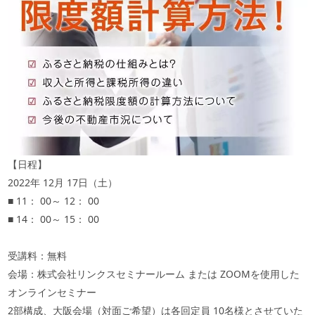
【日程】
2022
年
12
月
17
日（土）
■
11
：
00
～
12
：
00
■
14
：
00
～
15
：
00
受講料：無料
会場：株式会社リンクスセミナールーム または
ZOOM
を使用した
オンラインセミナー
2
部構成、大阪会場（対面ご希望）は各回定員
10
名様とさせていた