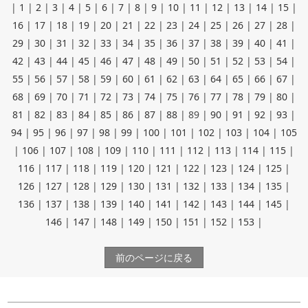
|
1
|
2
|
3
|
4
|
5
|
6
|
7
|
8
|
9
|
10
|
11
|
12
|
13
|
14
|
15
|
16
|
17
|
18
|
19
|
20
|
21
|
22
|
23
|
24
|
25
|
26
|
27
|
28
|
29
|
30
|
31
|
32
|
33
|
34
|
35
|
36
|
37
|
38
|
39
|
40
|
41
|
42
|
43
|
44
|
45
|
46
|
47
|
48
|
49
|
50
|
51
|
52
|
53
|
54
|
55
|
56
|
57
|
58
|
59
|
60
|
61
|
62
|
63
|
64
|
65
|
66
|
67
|
68
|
69
|
70
|
71
|
72
|
73
|
74
|
75
|
76
|
77
|
78
|
79
|
80
|
81
|
82
|
83
|
84
|
85
|
86
|
87
|
88
|
89
|
90
|
91
|
92
|
93
|
94
|
95
|
96
|
97
|
98
|
99
|
100
|
101
|
102
|
103
|
104
|
105
|
106
|
107
|
108
|
109
|
110
|
111
|
112
|
113
|
114
|
115
|
116
|
117
|
118
|
119
|
120
|
121
|
122
|
123
|
124
|
125
|
126
|
127
|
128
|
129
|
130
|
131
|
132
|
133
|
134
|
135
|
136
|
137
|
138
|
139
|
140
|
141
|
142
|
143
|
144
|
145
|
146
|
147
|
148
|
149
|
150
|
151
|
152
|
153
|
前のページに戻る