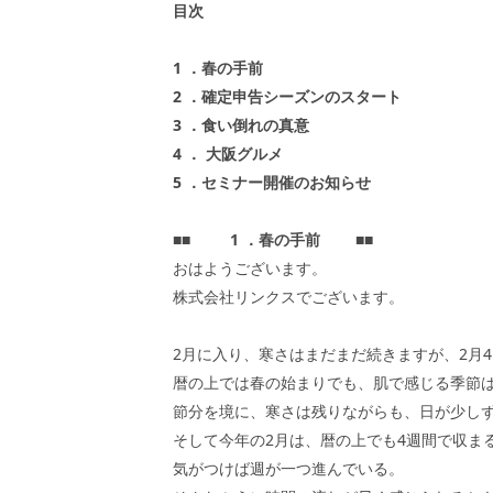
目次
1
．春の手前
2
．確定申告シーズンのスタート
3
．食い倒れの真意
4
．
大阪グルメ
5
．セミナー開催のお知らせ
■■
1
．春の手前
■■
おはようございます。
株式会社リンクスでございます。
2月に入り、寒さはまだまだ続きますが、2月
暦の上では春の始まりでも、肌で感じる季節
節分を境に、寒さは残りながらも、日が少し
そして今年の2月は、暦の上でも4週間で収ま
気がつけば週が一つ進んでいる。