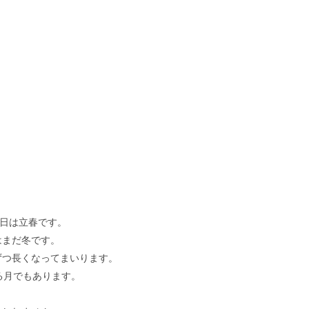
4日は立春です。
はまだ冬です。
ずつ長くなってまいります。
る月でもあります。